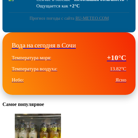
Ощущается как
+2°C
Прогноз погоды с сайта
RU-METEO.COM
Вода на сегодня в Сочи
+10°C
Температура моря:
Температура воздуха:
13.82°C
Небо:
Ясно
Самое популярное