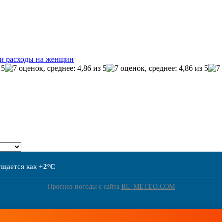
и расходы на женщин
ущается как
+2°C
Прогноз погоды с сайта
RU-METEO.COM