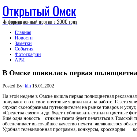
Открытый Омск
Информационный портал с 2000 года
Главная
Новости
Заметки
События
Фотографии
АРИ
В Омске появилась первая полноцветна
Posted By:
kln
15.01.2002
На этой неделе в Омске вышла первая полноцветная рекламная
получают его в свои почтовые ящики или на работе. Газета яв
служат своеобразным путеводителем на рынке товаров и услуг
«Средства связи» и др. будет публиковать статьи и цветные фо
Ещё одна новость – отныне газета будет печататься в Томской
обеспечивает высочайшее качество печати, являющегося обяз
Удобная телевизионная программа, конкурсы, кроссворды — всё