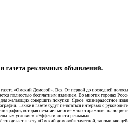
я газета рекламных объявлений.
 газета «Омский Домовой». Вся. От первой до последней полос
ляется полностью бесплатным изданием. Во многих городах Росс
, для желающих совершить покупки. Яркое, жизнерадостное изда
тографии. Также в газете будут печататься интервью с руководи
 типографии, которая печатает многие многотиражные полноцвет
ательным условием «Эффективности рекламы».
 это делает газету «Омский домовой» заметной, запоминающейся