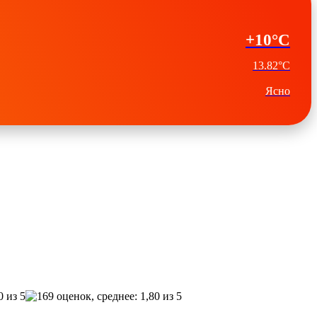
+10°C
13.82°C
Ясно