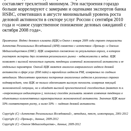
составляет трехлетний минимум. Эти настроения гораздо
больше коррелируют с замерами и оценками экспертов банка
HSBC, отметивших в августе минимальный уровень роста
деловой активности в секторе услуг России с сентября 2010
года и «самое существенное понижение деловых ожиданий с
октября 2008 года».
Примечание. Индекс делового климата (ИДК) в Омске с января 2009 года строят специалисты
Агентства Региональных Исследований (АРИ) совместно с агентством «Премьер» и Омским
Медиасообществом (ОМС). ИДК измеряется ежемесячно по результатам опроса, в котором
участвуют эксперты двух сегментов регионального рынка – недвижимости и медиа. ИДК
позволяет с высокой точностью оценить тенденции изменений экономической активности и ее
отдельных параметров. Омский ИДК является аналогом американского индекса деловой
активности в сфере услуг (ISM index) и европейских индексов PMI, измеряемых по сходным
методикам. Многолетняя практика построения аналогичных индексов в различных странах
подтверждает, что ИДК не только обеспечивает высокую точность измерения текущей
экономической ситуации, но и обладает высокой прогностической способностью (является т.н.
«опережающим индикатором»), поскольку способен указывать момент изменения тенденции в
объективных количественных характеристиках экономической активности. Значения ИДК выше
50% соответствуют росту, а ниже 50% — падению деловой активности.
Copyright (С) «Агентство Региональных Исследований», методика, текст, иллюстрации, 2001-2012
Copyright (С) «Премьер», данные, 2009-2012
Copyright (С) «Омское Медиасообщество», данные, 2009-2012