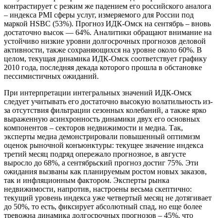
контрастирует с резким же падением его российского аналога
– индекса PMI сферы услуг, измеряемого для России под
маркой HSBC (53%). Прогноз ИДК-Омск на сентябрь – вновь
достаточно высок — 64%. Аналитики обращают внимание на
устойчиво низкие уровни долгосрочных прогнозов деловой
активности, также сохраняющихся на уровне около 60%. В
целом, текущая динамика ИДК-Омск соответствует графику
2010 года, последняя декада которого прошла в обстановке
пессимистичных ожиданий.
При интерпретации интегральных значений ИДК-Омск
следует учитывать его достаточно высокую волатильность из-
за отсутствия фильтрации сезонных колебаний, а также ярко
выраженную асинхронность динамики двух его основных
компонентов – секторов недвижимости и медиа. Так,
эксперты медиа демонстрировали повышенный оптимизм
оценок рыночной конъюнктуры: текущее значение индекса
третий месяц подряд опережало прогнозное, в августе
выросло до 68%, а сентябрьский прогноз достиг 75%. Эти
ожидания вызваны как планируемым ростом новых заказов,
так и инфляционным фактором. Эксперты рынка
недвижимости, напротив, настроены весьма скептично:
текущий уровень индекса уже четвертый месяц не дотягивает
до 50%, то есть, фиксирует абсолютный спад, но еще более
тревожна динамика долгосрочных прогнозов – 45%, что