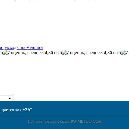
и расходы на женщин
ущается как
+2°C
Прогноз погоды с сайта
RU-METEO.COM