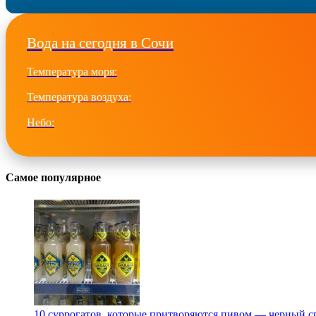
Вода на сегодня в Сочи
Температура моря:
Температура воздуха:
Небо:
Самое популярное
10 суррогатов, которые притворяются пивом — черный с