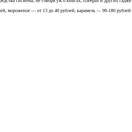
средства гигиены, не говоря уж о книгах, плеерах и других гад
ей, мороженое — от 13 до 40 рублей, карамель — 90-180 рублей 