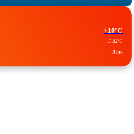
+10°C
13.82°C
Ясно